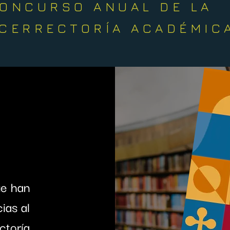
CONCURSO ANUAL DE LA
ICERRECTORÍA ACADÉMIC
ue han
ias al
ctoría