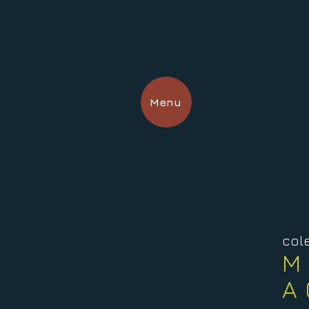
Menu
col
M
A