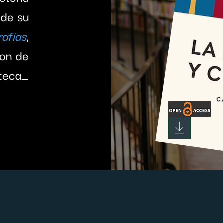
 de su
afías
,
ion de
oteca_