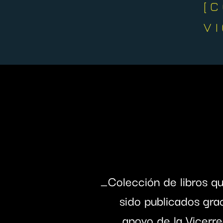
[
V
_Colección de libros q
sido publicados grac
apoyo de la Vicerre